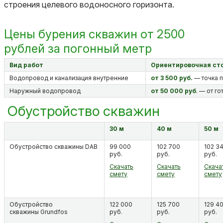
строения целевого водоносного горизонта.
Цены бурения скважин от 2500
рублей за погонный метр
Вид работ
Ориентировочная ст
Водопровод и канализация внутренние
от 3 500 руб.
— точка п
Наружный водопровод
от 50 000 руб
. — от г
Обустройство скважин
30 м
40 м
50 м
Обустройство скважины DAB
99 000
102 700
102 3
руб.
руб.
руб.
Скачать
Скачать
Скача
смету
смету
смету
Обустройство
122 000
125 700
129 4
скважины Grundfos
руб.
руб.
руб.