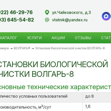
922) 46-29-76
ул.Чайковского, д.3
03) 645-54-82
vlsitnik@yandex.ru
КАТАЛОГ
УСЛУГИ
АКЦИИ
ОТЗЫВЫ
СТАТ
димире
ВОЛГАРЬ®
Установки биологической очистки ВОЛГАРЬ-8
СТАНОВКИ БИОЛОГИЧЕСКОЙ
ЧИСТКИ ВОЛГАРЬ-8
новные технические характерис
личество условных пользователей
до 8
3
1,6
оизводительность, м
/сут