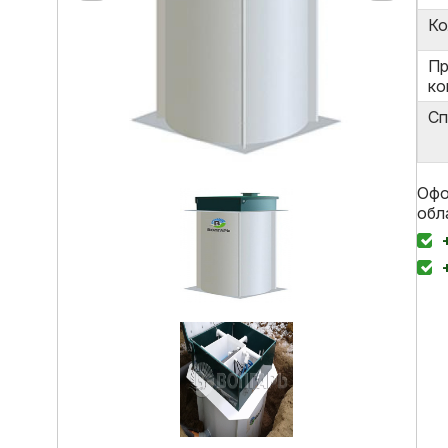
Ко
Пр
ко
Сп
Офо
обл