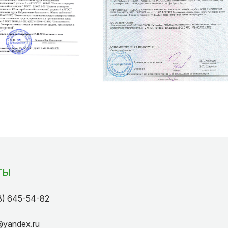
ты
3) 645-54-82
k@yandex.ru