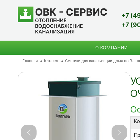
+7 (4
+7 (9
О КОМПАНИИ
Главная
Каталог
Септики для канализации дома во Вла
У
О
Ос
Ко
Пр