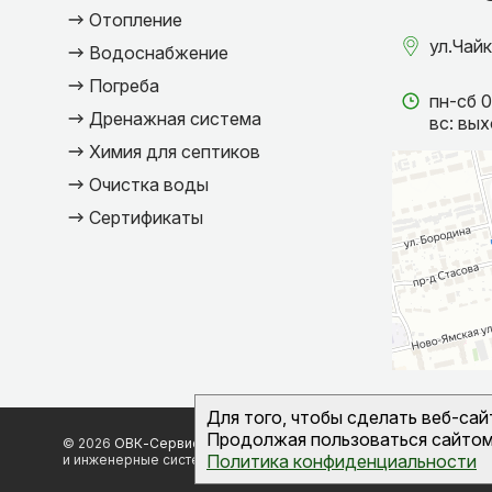
Отопление
ул.Чайк
Водоснабжение
Погреба
пн-сб 
Дренажная система
вс: вы
Химия для септиков
Очистка воды
Сертификаты
Для того, чтобы сделать веб-са
Продолжая пользоваться сайтом,
© 2026
ОВК-Сервис
канализационные септики
Политика конф
Политика конфиденциальности
и инженерные системы во Владимире