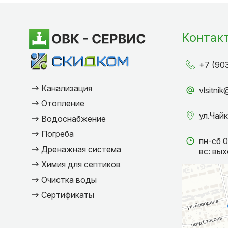
Контак
+7 (90
Канализация
vlsitni
Отопление
ул.Чайк
Водоснабжение
Погреба
пн-сб 
Дренажная система
вс: вы
Химия для септиков
Очистка воды
Сертификаты