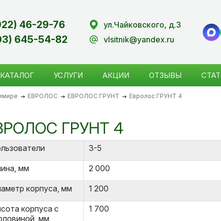
922) 46-29-76
ул.Чайковского, д.3
03) 645-54-82
vlsitnik@yandex.ru
КАТАЛОГ
УСЛУГИ
АКЦИИ
ОТЗЫВЫ
СТАТ
димире
ЕВРОЛОС
ЕВРОЛОС ГРУНТ
Евролос ГРУНТ 4
ВРОЛОС ГРУНТ 4
льзователи
3-5
ина, мм
2 000
аметр корпуса, мм
1 200
сота корпуса с
1 700
рловиной, мм