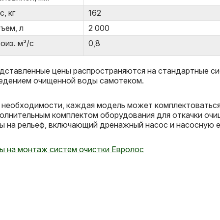
с, кг
162
ъем, л
2 000
оиз. м³/с
0,8
дставленные цены распространяются на стандартные си
едением очищенной воды самотеком.
 необходимости, каждая модель может комплектоватьс
олнительным комплектом оборудования для откачки оч
ы на рельеф, включающий дренажный насос и насосную е
ы на монтаж систем очистки Евролос