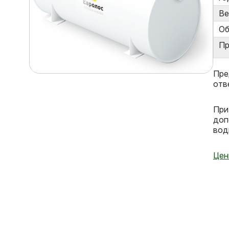
Ве
Об
Пр
Пре
отв
При
доп
вод
Цен