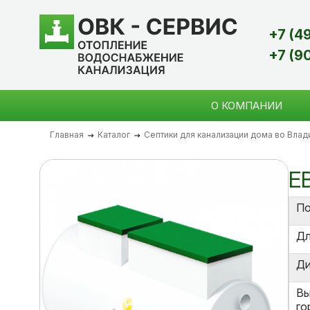
+7 (4
+7 (9
О КОМПАНИИ
Главная
Каталог
Септики для канализации дома во Вла
Е
По
Дл
Ди
Вы
го