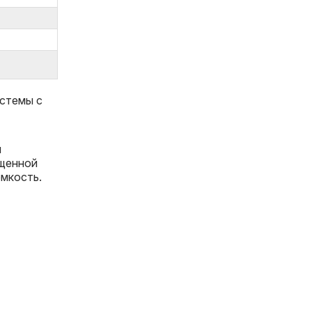
стемы с
я
ищенной
мкость.