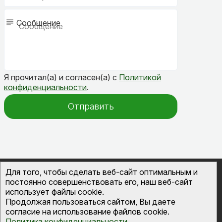
Сообщение
Я прочитал(а) и согласен(а) с
Политикой
конфиденциальности
.
Отправить
Для того, чтобы сделать веб-сайт оптимальным и
© 2026
ОВК-Сервис
канализационные септики
постоянно совершенствовать его, наш веб-сайт
и инженерные системы во Владимире
использует файлы cookie.
Политика конфиденциальности
Продолжая пользоваться сайтом, Вы даете
согласие на использование файлов cookie.
Политика конфиденциальности