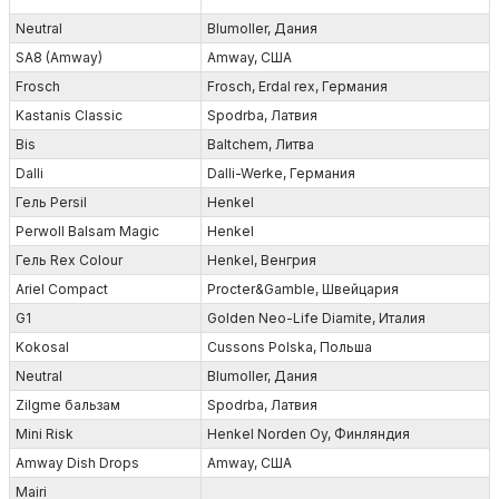
Neutral
Blumoller, Дания
SA8 (Amway)
Amway, США
Frosch
Frosch, Erdal rex, Германия
Kastanis Classic
Spodrba, Латвия
Bis
Baltchem, Литва
Dalli
Dalli-Werke, Германия
Гель Persil
Henkel
Perwoll Balsam Magic
Henkel
Гель Rex Colour
Henkel, Венгрия
Ariel Compact
Procter&Gamble, Швейцария
G1
Golden Neo-Life Diamite, Италия
Kokosal
Cussons Polska, Польша
Neutral
Blumoller, Дания
Zilgme бальзам
Spodrba, Латвия
Mini Risk
Henkel Norden Oy, Финляндия
Amway Dish Drops
Amway, США
Mairi